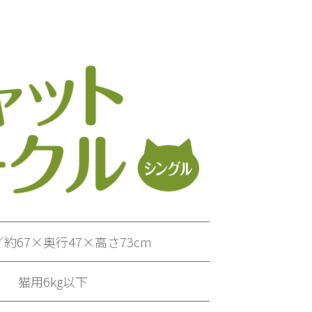
約67×奥行47×高さ73cm
猫用6kg以下