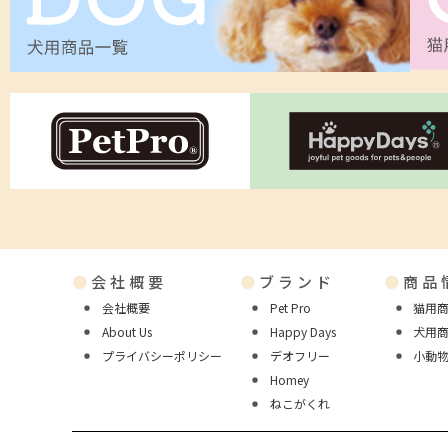
●
会社概要
●
ブランド
●
商品
会社概要
Pet Pro
猫用
About Us
Happy Days
犬用
プライバシーポリシー
デオフリー
小動
Homey
ねこがくれ