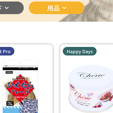
ド
用品
t Pro
Happy Days