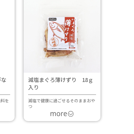
びな
減塩まぐろ薄けずり 18ｇ
入り
色料を
減塩で健康に過ごせるそのままおや
つ