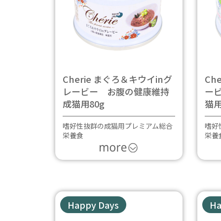
Cherie まぐろ＆キウイinグ
Ch
レービー お腹の健康維持
ー
成猫用80g
猫用
嗜好性抜群の成猫用プレミアム総合
嗜好
栄養食
栄養
Happy Days
Ha