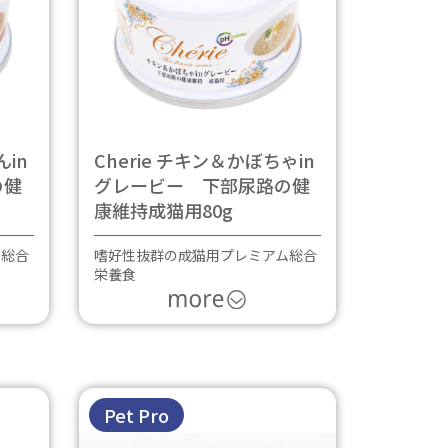
んin
Cherie チキン＆かぼちゃin
の健
グレービー 下部尿路の健
康維持成猫用80g
ム総合
嗜好性抜群の成猫用プレミアム総合
栄養食
Pet Pro