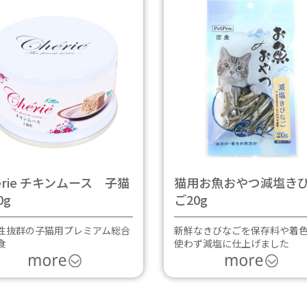
erie チキンムース 子猫
猫用お魚おやつ減塩き
0g
ご20g
性抜群の子猫用プレミアム総合
新鮮なきびなごを保存料や着
食
使わず減塩に仕上げました