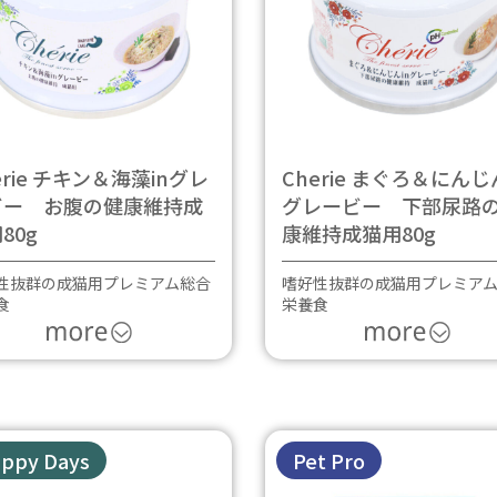
erie チキン＆海藻inグレ
Cherie まぐろ＆にんじ
ビー お腹の健康維持成
グレービー 下部尿路
80g
康維持成猫用80g
性抜群の成猫用プレミアム総合
嗜好性抜群の成猫用プレミア
食
栄養食
ppy Days
Pet Pro