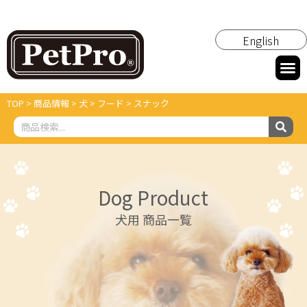
English
TOP
>
商品情報
>
犬
>
フード
>
スナック
Dog Product
犬用 商品一覧