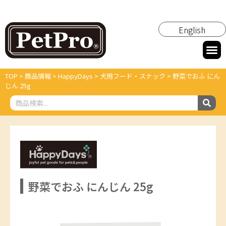
English
TOP
>
商品情報
>
HappyDays
>
犬用フード・スナック
>
野菜でおふ にん
じん 25g
野菜でおふ にんじん 25g