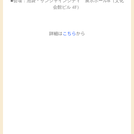
■会場：池袋・サンシャインシティ 展示ホールB（文化
会館ビル 4F）
詳細は
こちら
から