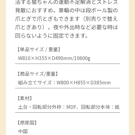
活する猫ちゃんの運動不足解消とストレス
発散におすすめ。車輪の中は段ボール製の
爪とぎで爪とぎもできます（別売りで替え
爪とぎあり）。夜や外出時など必要な時は
回らないように固定できます。
【単品サイズ / 重量】
W810×H355×D490mm/10600g
【商品サイズ/重量】
組み立てサイズ：W800×H855×D385mm
【素材】
土台・回転部分外枠：MDF、回転部分本体：紙
【原産国】
中国