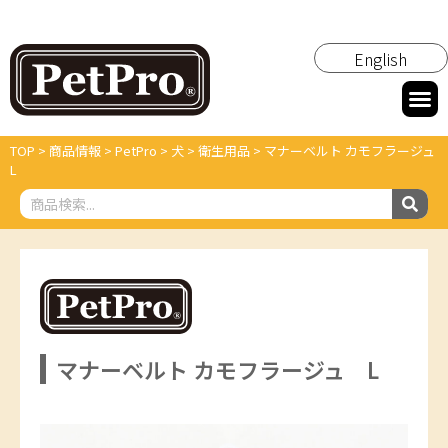
English
TOP
>
商品情報
>
PetPro
>
犬
>
衛生用品
>
マナーベルト カモフラージュ
L
マナーベルト カモフラージュ L