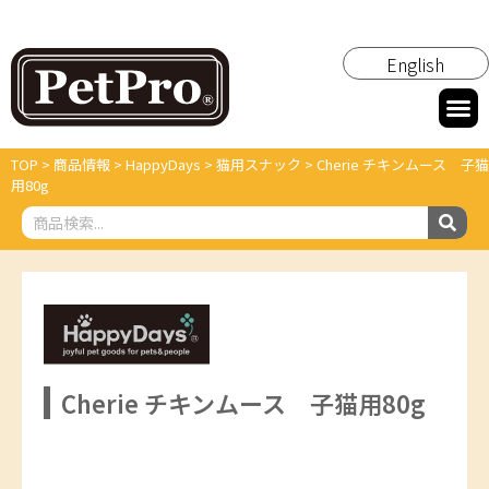
English
TOP
>
商品情報
>
HappyDays
>
猫用スナック
>
Cherie チキンムース 子猫
用80g
Cherie チキンムース 子猫用80g