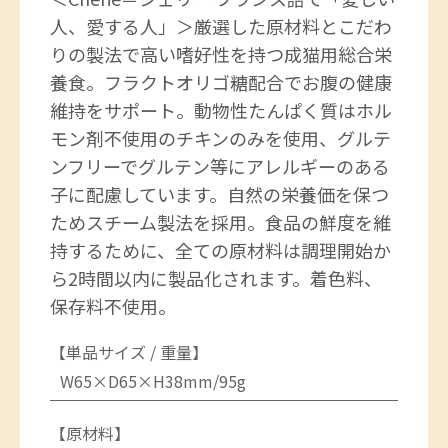
人、愛する人」＞厳選した原材料とこだわ
りの製法で高い嗜好性を持つ成猫用総合栄
養食。フラクトオリゴ糖配合でお腹の健康
維持をサポート。動物性たんぱく質はホル
モン剤不使用のチキンのみを使用、グルテ
ンフリーでグルテン等にアレルギーのある
子に配慮しています。自然の栄養価を保つ
ためスチーム製法を採用。食品の鮮度を維
持するために、全ての原材料は調理開始か
ら2時間以内に製品化されます。着色料、
保存料不使用。
【単品サイズ / 重量】
W65×D65×H38mm/95g
【原材料】