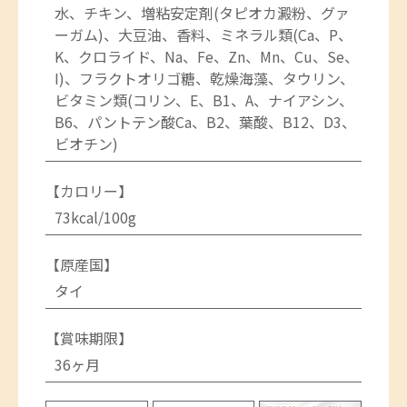
水、チキン、増粘安定剤(タピオカ澱粉、グァ
ーガム)、大豆油、香料、ミネラル類(Ca、P、
K、クロライド、Na、Fe、Zn、Mn、Cu、Se、
I)、フラクトオリゴ糖、乾燥海藻、タウリン、
ビタミン類(コリン、E、B1、A、ナイアシン、
B6、パントテン酸Ca、B2、葉酸、B12、D3、
ビオチン)
【カロリー】
73kcal/100g
【原産国】
タイ
【賞味期限】
36ヶ月