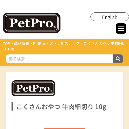
English
TOP
>
商品情報
>
PetPro
>
犬
>
犬用スナック
>
こくさんおやつ 牛肉細切
り 10g
こくさんおやつ 牛肉細切り 10g