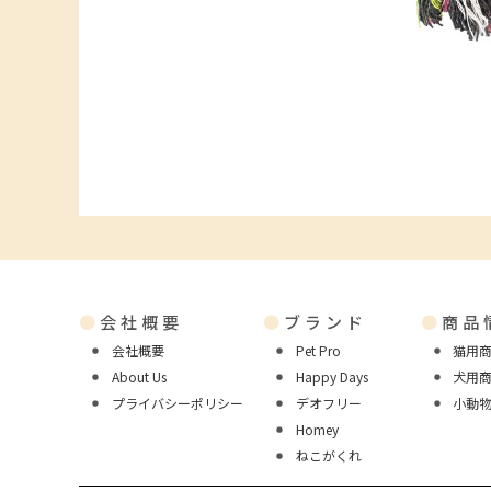
●
会社概要
●
ブランド
●
商品
会社概要
Pet Pro
猫用
About Us
Happy Days
犬用
プライバシーポリシー
デオフリー
小動
Homey
ねこがくれ