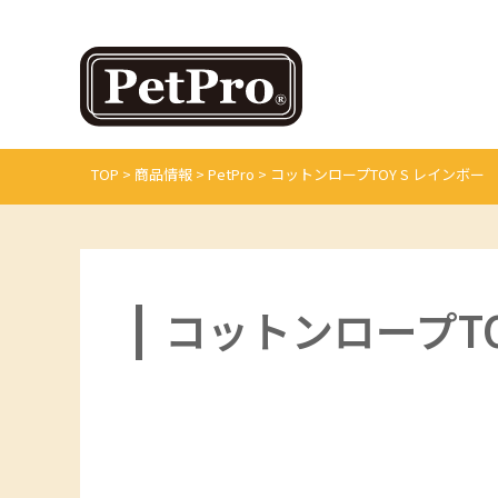
TOP
>
商品情報
>
PetPro
>
コットンロープTOY S レインボー
コットンロープTO