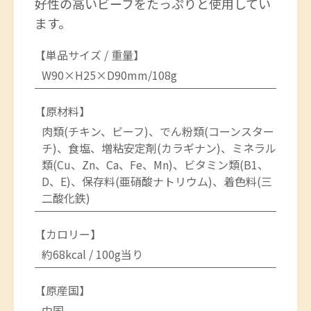
好性の高いビーフをたっぷりと使用してい
ます。
【単品サイズ / 重量】
W90×H25×D90mm/108g
【原材料】
肉類(チキン、ビーフ)、でん粉類(コーンスター
チ)、食塩、増粘安定剤(カラギナン)、ミネラル
類(Cu、Zn、Ca、Fe、Mn)、ビタミン類(B1、
D、E)、保存料(亜硝酸ナトリウム)、着色料(三
二酸化鉄)
【カロリー】
約68kcal / 100g当り
【原産国】
中国