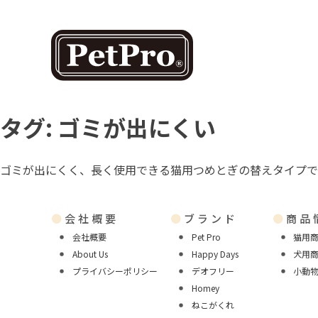
タグ:
ゴミが出にくい
ゴミが出にくく、長く使用できる猫用つめとぎの替えタイプで
●
会社概要
●
ブランド
●
商品
会社概要
Pet Pro
猫用
About Us
Happy Days
犬用
プライバシーポリシー
デオフリー
小動
Homey
ねこがくれ