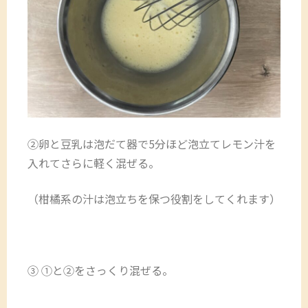
②卵と豆乳は泡だて器で5分ほど泡立てレモン汁を
入れてさらに軽く混ぜる。
（柑橘系の汁は泡立ちを保つ役割をしてくれます）
③ ①と②をさっくり混ぜる。