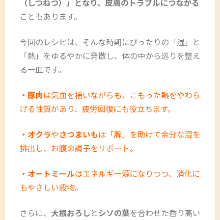
（しつねつ）」となり、皮膚のトラブルにつながる
こともあります。
今回のレシピは、そんな時期にぴったりの「湿」と
「熱」をゆるやかに発散し、体の中から巡りを整え
る一皿です。
・豚肉
は気血を補いながらも、こもった熱をやわら
げる性質があり、疲労回復にも役立ちます。
・オクラ
や
さつまいも
は「脾」を助けて余分な湿を
排出し、お腹の調子をサポート。
・オートミール
はエネルギー源になりつつ、消化に
もやさしい穀物。
さらに、
大根おろし
と
シソの葉
を合わせた香り高い