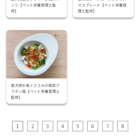
ンツ【ペット栄養管理士監
マスプレート【ペット栄養管
修】
理士監修】
愛犬用お魚とささみの根菜グ
ラタン風【ペット栄養管理士
監修】
1
2
3
4
5
6
7
8