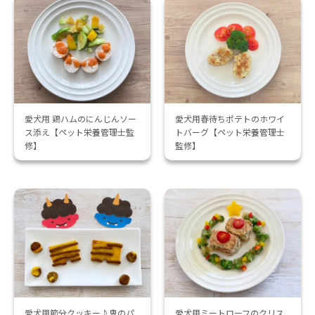
愛犬用 鶏ハムのにんじんソー
愛犬用春待ちポテトのホワイ
ス添え【ペット栄養管理士監
トバーグ【ペット栄養管理士
修】
監修】
愛犬用節分クッキー♪鬼のパ
愛犬用ミートローフのクリス