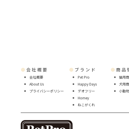
●
会社概要
●
ブランド
●
商品
会社概要
Pet Pro
猫用
About Us
Happy Days
犬用
プライバシーポリシー
デオフリー
小動
Homey
ねこがくれ