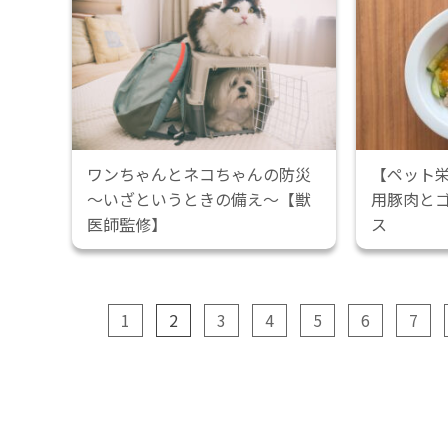
ワンちゃんとネコちゃんの防災
【ペット
～いざというときの備え～【獣
用豚肉と
医師監修】
ス
1
2
3
4
5
6
7