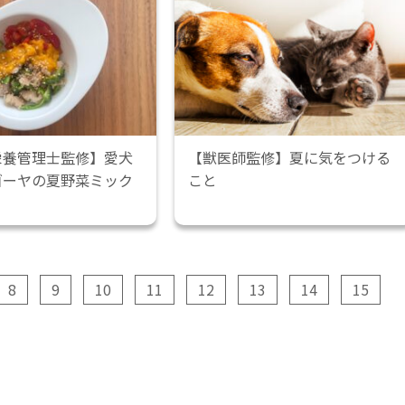
栄養管理士監修】愛犬
【獣医師監修】夏に気をつける
ゴーヤの夏野菜ミック
こと
8
9
10
11
12
13
14
15