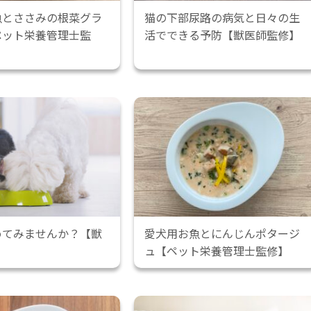
魚とささみの根菜グラ
猫の下部尿路の病気と日々の生
ペット栄養管理士監
活でできる予防【獣医師監修】
めてみませんか？【獣
愛犬用お魚とにんじんポタージ
】
ュ【ペット栄養管理士監修】