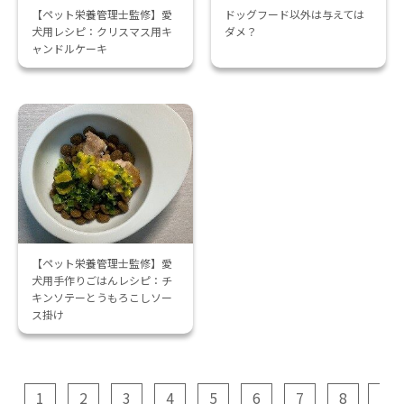
【ペット栄養管理士監修】愛
ドッグフード以外は与えては
犬用レシピ：クリスマス用キ
ダメ？
ャンドルケーキ
【ペット栄養管理士監修】愛
犬用手作りごはんレシピ：チ
キンソテーとうもろこしソー
ス掛け
1
2
3
4
5
6
7
8