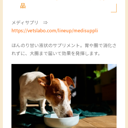
品
メディサプリ ⇒
https://vetslabo.com/lineup/medisuppli
ほんのり甘い液状のサプリメント。胃や腸で消化さ
れずに、大腸まで届いて効果を発揮します。