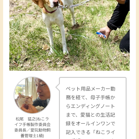
ペット用品メーカー勤
務を経て、母子手帳か
らエンディングノート
まで、愛猫との生活記
松尾 猛之(ねこラ
録をオールインワンで
イフ手帳製作委員会
委員長／愛玩動物飼
記入できる「ねこライ
養管理士1級)